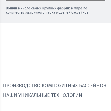
Вошли в число самых крупных фабрик в мире по
количеству матричного парка моделей бассейнов
8
ПРОИЗВОДСТВО
ПОЛНОГО
СОБСТВЕНН
ЦИКЛА
ГЕКТАР
АВТОПАРК
ОТ БАССЕЙНОВ
ПЛОЩАДЬ
ДОСТАВКА
ДО АКСЕССУАРОВ
ТЕРРИТОРИИ
КРУПНОГАБАРИТН
ЗАВОДА
БАССЕЙНОВ
СМОТРЕТЬ
СМОТРЕТЬ
СМОТРЕТЬ
ПРОИЗВОДСТВО КОМПОЗИТНЫХ БАССЕЙНОВ
НАШИ УНИКАЛЬНЫЕ ТЕХНОЛОГИИ